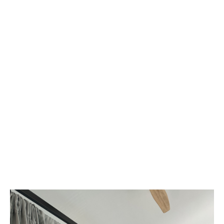
proximitat amb
Can Cocollona
i
Turisme
Regeneratiu
.
Descobreix els nostres plans d’activitats a un preu
molt especial.
VULL VEURE LES PROMOCIONS!
Les nostres habitacions