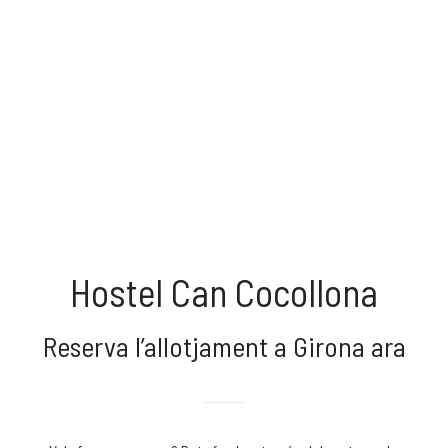
Descobreix
els monuments i les activitats
què pots fer a
Girona.
QUÈ FER A GIRONA?
Hostel Can Cocollona
Reserva l’allotjament a Girona ara