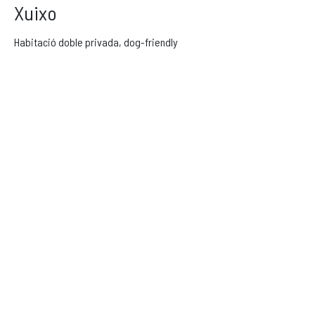
Xuixo
Habitació doble privada, dog-friendly
Recorda que el nostre
check in
és de
14h a 20h
i
el
check out
és a les
11h
El nostre horari d’atenció al client és de 9 h a 20 h