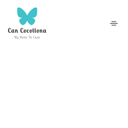
Home
Español
Can Cocollona
English
Reserva
Allotjament
Activitats
Visitar Girona