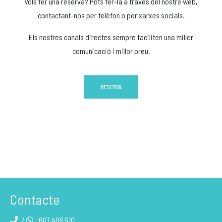
Vols fer una reserva? Pots fer-la a través del nostre web,
contactant-nos per telèfon o per xarxes socials.
Els nostres canals directes sempre faciliten una millor
comunicació i millor preu.
RESERVA
Contacte
/
607 409 610